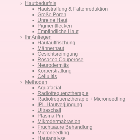
Hautbedürfnis
Hautstraffung & Faltenreduktion
Große Poren
Unreine Haut
Pigmentflecken
Empfindliche Haut
Ihr Anliegen
Hautauffrischung
Männerhaut
Gesichtsreinigung
Rosacea Couperose
Neurodermitis
Körper­straffung
Cellulitis
Methoden
Aquafacial
Radiofrequenz­therapie
Radiofrequenz­therapie + Micro­needling
IPL-Haut­verjüngung
Ultraschall
Plasma Pin
Mikro­dermabrasion
Fruchtsäure Behandlung
Microneedling
Hautanalyse