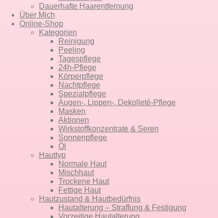
Dauerhafte Haar­entfernung
Über Mich
Online-Shop
Kategorien
Reinigung
Peeling
Tagespflege
24h-Pflege
Körperpflege
Nachtpflege
Spezialpflege
Augen-, Lippen-, Dekolleté-Pflege
Masken
Aktionen
Wirkstoffkonzentrate & Seren
Sonnenpflege
Öl
Hauttyp
Normale Haut
Mischhaut
Trockene Haut
Fettige Haut
Hautzustand & Hautbedürfnis
Hautalterung – Straffung & Festigung
Vorzeitige Hautalterung