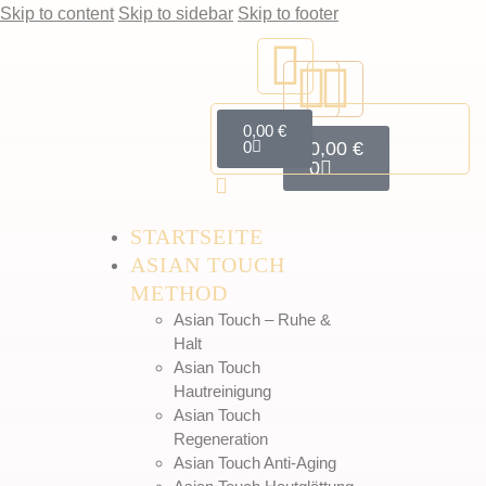
Skip to content
Skip to sidebar
Skip to footer
0,00
€
0
0,00
€
0
STARTSEITE
ASIAN TOUCH
METHOD
Asian Touch – Ruhe &
Halt
Asian Touch
Hautreinigung
Asian Touch
Regeneration
Asian Touch Anti-Aging