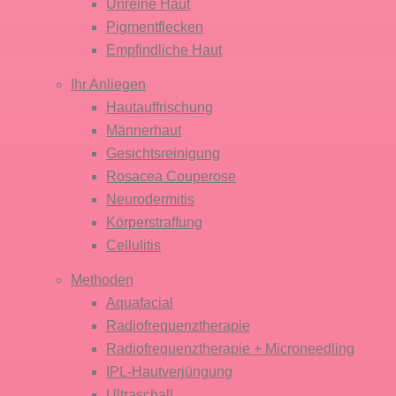
Unreine Haut
Pigmentflecken
Empfindliche Haut
Ihr Anliegen
Hautauffrischung
Männerhaut
Gesichtsreinigung
Rosacea Couperose
Neurodermitis
Körper­straffung
Cellulitis
Methoden
Aquafacial
Radiofrequenz­therapie
Radiofrequenz­therapie + Micro­needling
IPL-Haut­verjüngung
Ultraschall