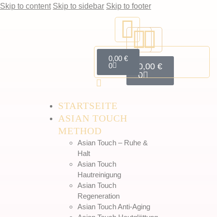
Skip to content
Skip to sidebar
Skip to footer
0,00
€
0
0,00
€
0
STARTSEITE
ASIAN TOUCH
METHOD
Asian Touch – Ruhe &
Halt
Asian Touch
Hautreinigung
Asian Touch
Regeneration
Asian Touch Anti-Aging