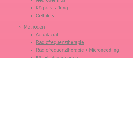
Neurodermitis
Körper­straffung
Cellulitis
Methoden
Aquafacial
Radiofrequenz­therapie
Radiofrequenz­therapie + Micro­needling
IPL-Haut­verjüngung
Ultraschall
Plasma Pin
Mikro­dermabrasion
Fruchtsäure Behandlung
Microneedling
Hautanalyse
Dauerhafte Haar­entfernung
Über Mich