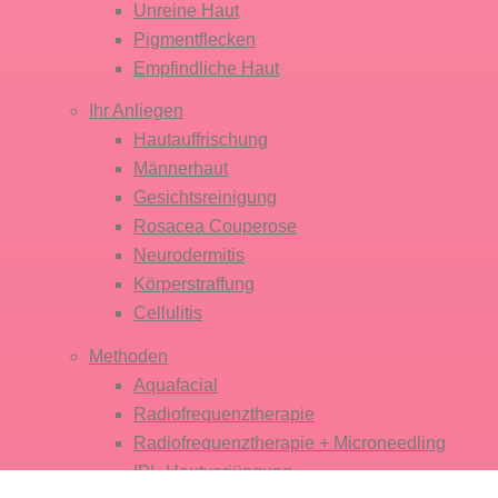
Unreine Haut
Pigmentflecken
Empfindliche Haut
Ihr Anliegen
Hautauffrischung
Männerhaut
Gesichtsreinigung
Rosacea Couperose
Neurodermitis
Körper­straffung
Cellulitis
Methoden
Aquafacial
Radiofrequenz­therapie
Radiofrequenz­therapie + Micro­needling
IPL-Haut­verjüngung