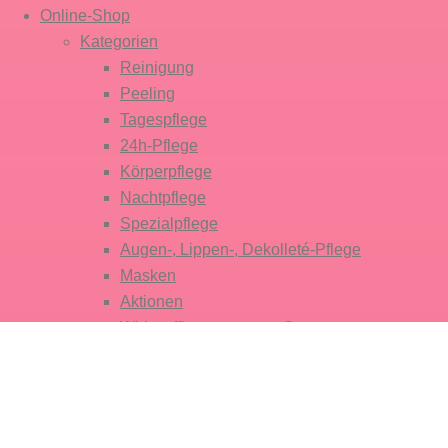
Online-Shop
Kategorien
Reinigung
Peeling
Tagespflege
24h-Pflege
Körperpflege
Nachtpflege
Spezialpflege
Augen-, Lippen-, Dekolleté-Pflege
Masken
Aktionen
Wirkstoffkonzentrate & Seren
Sonnenpflege
Öl
Hauttyp
Normale Haut