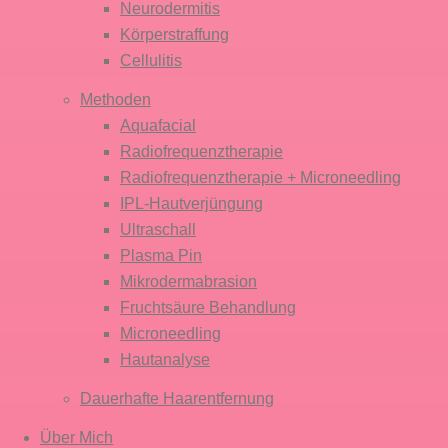
Neurodermitis
Körper­straffung
Cellulitis
Methoden
Aquafacial
Radiofrequenz­therapie
Radiofrequenz­therapie + Micro­needling
IPL-Haut­verjüngung
Ultraschall
Plasma Pin
Mikro­dermabrasion
Fruchtsäure Behandlung
Microneedling
Hautanalyse
Dauerhafte Haar­entfernung
Über Mich