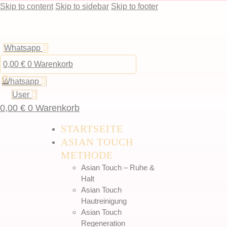
Skip to content
Skip to sidebar
Skip to footer
Whatsapp
0,00
€
0
Warenkorb
Whatsapp
User
0,00
€
0
Warenkorb
STARTSEITE
ASIAN TOUCH
METHODE
Asian Touch – Ruhe &
Halt
Asian Touch
Hautreinigung
Asian Touch
Regeneration