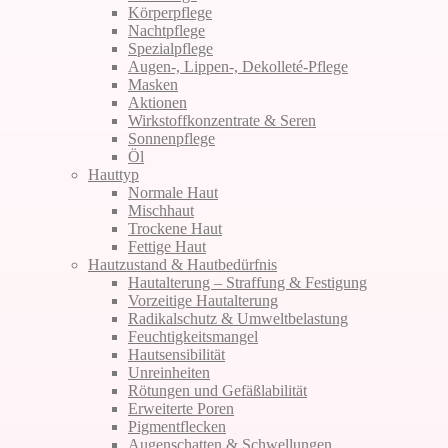
Körperpflege
Nachtpflege
Spezialpflege
Augen-, Lippen-, Dekolleté-Pflege
Masken
Aktionen
Wirkstoffkonzentrate & Seren
Sonnenpflege
Öl
Hauttyp
Normale Haut
Mischhaut
Trockene Haut
Fettige Haut
Hautzustand & Hautbedürfnis
Hautalterung – Straffung & Festigung
Vorzeitige Hautalterung
Radikalschutz & Umweltbelastung
Feuchtigkeitsmangel
Hautsensibilität
Unreinheiten
Rötungen und Gefäßlabilität
Erweiterte Poren
Pigmentflecken
Augenschatten & Schwellungen