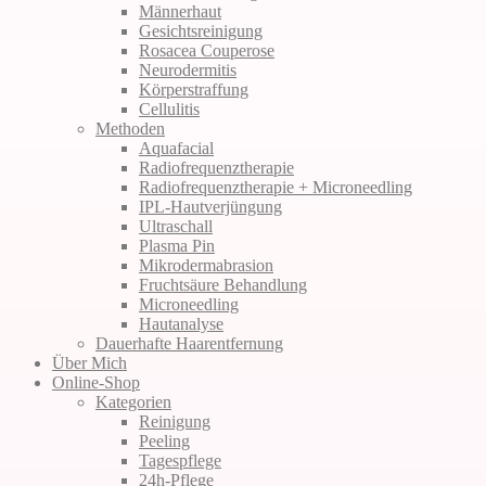
Männerhaut
Gesichtsreinigung
Rosacea Couperose
Neurodermitis
Körper­straffung
Cellulitis
Methoden
Aquafacial
Radiofrequenz­therapie
Radiofrequenz­therapie + Micro­needling
IPL-Haut­verjüngung
Ultraschall
Plasma Pin
Mikro­dermabrasion
Fruchtsäure Behandlung
Microneedling
Hautanalyse
Dauerhafte Haar­entfernung
Über Mich
Online-Shop
Kategorien
Reinigung
Peeling
Tagespflege
24h-Pflege