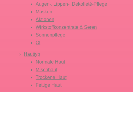
Augen-, Lippen-, Dekolleté-Pflege
Masken
Aktionen
Wirkstoffkonzentrate & Seren
Sonnenpflege
Öl
Hauttyp
Normale Haut
Mischhaut
Trockene Haut
Fettige Haut
Hautzustand & Hautbedürfnis
Hautalterung – Straffung & Festigung
Vorzeitige Hautalterung
Radikalschutz & Umweltbelastung
Feuchtigkeitsmangel