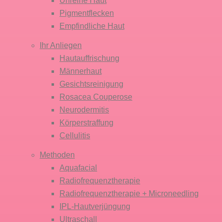
Unreine Haut
Pigmentflecken
Empfindliche Haut
Ihr Anliegen
Hautauffrischung
Männerhaut
Gesichtsreinigung
Rosacea Couperose
Neurodermitis
Körper­straffung
Cellulitis
Methoden
Aquafacial
Radiofrequenz­therapie
Radiofrequenz­therapie + Micro­needling
IPL-Haut­verjüngung
Ultraschall