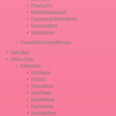
Plasma Pin
Mikro­dermabrasion
Fruchtsäure Behandlung
Microneedling
Hautanalyse
Dauerhafte Haar­entfernung
Über Mich
Online-Shop
Kategorien
Reinigung
Peeling
Tagespflege
24h-Pflege
Körperpflege
Nachtpflege
Spezialpflege