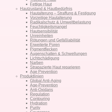
Fettige Haut
Hautzustand & Hautbedürfnis
Hautalterung – Straffung & Festigung
Vorzeitige Hautalterung
Radikalschutz & Umweltbelastung
Feuchtigkeitsmangel
Hautsensibilität
Unreinheiten
Rötungen und Gefäßlabilität
Erweiterte Poren
Pigmentflecken
Augenschatten & Schwellungen
Lichtschädigung
Narben
Strapazierte Haut reparieren
Age Prevention
Produktlinien
Global Anti-Aging
Age-Prevention
Anti-Oxidans
Regulation
Contouring
Hydration
Purity