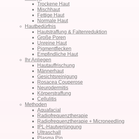
Trockene Haut
Mischhaut
Fettige Haut
Normale Haut
Hautbedürfnis
Hautstraffung & Faltenreduktion
Große Poren
Unreine Haut
Pigmentflecken
Empfindliche Haut
Ihr Anliegen
Hautauffrischung
Männerhaut
Gesichtsreinigung
Rosacea Couperose
Neurodermitis
Körper­straffung
Cellulitis
Methoden
Aquafacial
Radiofrequenz­therapie
Radiofrequenz­therapie + Micro­needling
IPL-Haut­verjüngung
Ultraschall
Plasma Pin