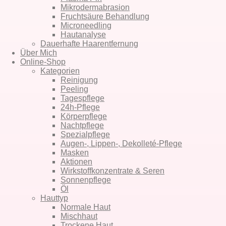
Mikro­dermabrasion
Fruchtsäure Behandlung
Microneedling
Hautanalyse
Dauerhafte Haar­entfernung
Über Mich
Online-Shop
Kategorien
Reinigung
Peeling
Tagespflege
24h-Pflege
Körperpflege
Nachtpflege
Spezialpflege
Augen-, Lippen-, Dekolleté-Pflege
Masken
Aktionen
Wirkstoffkonzentrate & Seren
Sonnenpflege
Öl
Hauttyp
Normale Haut
Mischhaut
Trockene Haut