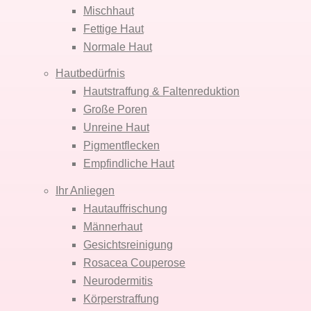
Mischhaut
Fettige Haut
Normale Haut
Hautbedürfnis
Hautstraffung & Faltenreduktion
Große Poren
Unreine Haut
Pigmentflecken
Empfindliche Haut
Ihr Anliegen
Hautauffrischung
Männerhaut
Gesichtsreinigung
Rosacea Couperose
Neurodermitis
Körper­straffung