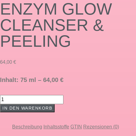
ENZYM GLOW
CLEANSER &
PEELING
64,00
€
Inhalt: 75 ml – 64,00 €
ENZYM
GLOW
IN DEN WARENKORB
CLEANSER
&
Beschreibung
Inhaltsstoffe
GTIN
Rezensionen (0)
PEELING