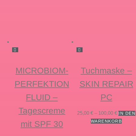
MICROBIOM-
Tuchmaske –
PERFEKTION
SKIN REPAIR
FLUID –
PC
Tagescreme
Preisspa
25,00
€
–
100,00
€
IN DEN
25,00 €
Diese
WARENKORB
mit SPF 30
bis
Produk