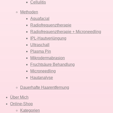
Cellulitis
Methoden
Aquafacial
Radiofrequenz­therapie
Radiofrequenz­therapie + Micro­needling
IPL-Haut­verjüngung
Ultraschall
Plasma Pin
Mikro­dermabrasion
Fruchtsäure Behandlung
Microneedling
Hautanalyse
Dauerhafte Haar­entfernung
Über Mich
Online-Shop
Kategorien