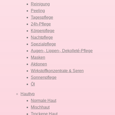
Reinigung
Peeling
Tagespflege
24h-Pflege
Körperpflege
Nachtpflege
Spezialpflege
Augen-, Lippen-, Dekolleté-Pflege
Masken
Aktionen
Wirkstoffkonzentrate & Seren
Sonnenpflege
Öl
Hauttyp
Normale Haut
Mischhaut
Trockene Haut