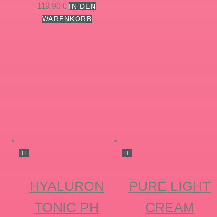
100,00 €
weist
119,90
€
IN DEN
mehre
WARENKORB
Varian
auf.
Die
Optio
könne
auf
der
Produk
gewäh
werde
HYALURON
PURE LIGHT
TONIC PH
CREAM